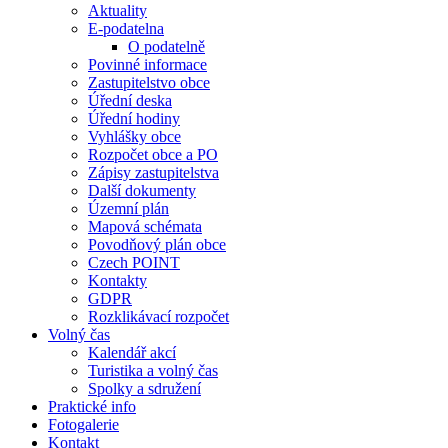
Aktuality
E-podatelna
O podatelně
Povinné informace
Zastupitelstvo obce
Úřední deska
Úřední hodiny
Vyhlášky obce
Rozpočet obce a PO
Zápisy zastupitelstva
Další dokumenty
Územní plán
Mapová schémata
Povodňový plán obce
Czech POINT
Kontakty
GDPR
Rozklikávací rozpočet
Volný čas
Kalendář akcí
Turistika a volný čas
Spolky a sdružení
Praktické info
Fotogalerie
Kontakt