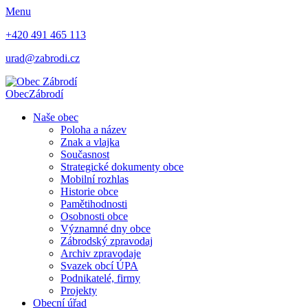
Menu
+420 491 465 113
urad@zabrodi.cz
Obec
Zábrodí
Naše obec
Poloha a název
Znak a vlajka
Současnost
Strategické dokumenty obce
Mobilní rozhlas
Historie obce
Pamětihodnosti
Osobnosti obce
Významné dny obce
Zábrodský zpravodaj
Archiv zpravodaje
Svazek obcí ÚPA
Podnikatelé, firmy
Projekty
Obecní úřad