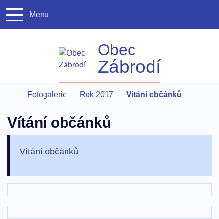
Menu
+420 491 4
urad@z
Obec
Zábrodí
Úvodní stránka
Fotogalerie
Rok 2017
Vítání občánků
Vítání občánků
Vítání občánků