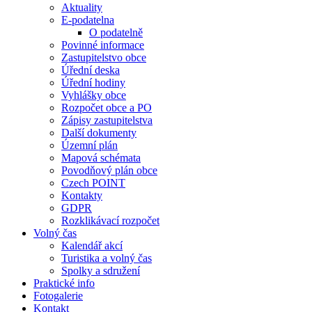
Aktuality
E-podatelna
O podatelně
Povinné informace
Zastupitelstvo obce
Úřední deska
Úřední hodiny
Vyhlášky obce
Rozpočet obce a PO
Zápisy zastupitelstva
Další dokumenty
Územní plán
Mapová schémata
Povodňový plán obce
Czech POINT
Kontakty
GDPR
Rozklikávací rozpočet
Volný čas
Kalendář akcí
Turistika a volný čas
Spolky a sdružení
Praktické info
Fotogalerie
Kontakt