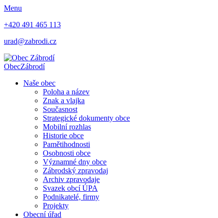
Menu
+420 491 465 113
urad@zabrodi.cz
Obec
Zábrodí
Naše obec
Poloha a název
Znak a vlajka
Současnost
Strategické dokumenty obce
Mobilní rozhlas
Historie obce
Pamětihodnosti
Osobnosti obce
Významné dny obce
Zábrodský zpravodaj
Archiv zpravodaje
Svazek obcí ÚPA
Podnikatelé, firmy
Projekty
Obecní úřad