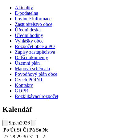
Aktuality
E-podatelna
Povinné informace
Zastupitelstvo obce
Úřední deska
Úřední hodiny
Vyhlášky obce
Rozpočet obce a PO
Zápisy zastupitelstva
Další dokumenty
Územní plán
Mapová schémata
Povodňový plán obce
Czech POINT
Kontakty
GDPR
Rozklikávací rozpočet
Kalendář
Srpen
2026
Po
Út
St
Čt
Pá
So
Ne
27
28
29
30
31
1
2