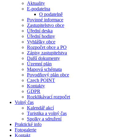
Aktuality
E-podatelna
O podatelně
Povinné informace
Zastupitelstvo obce
Úřední deska
Úřední hodiny
Vyhlášky obce
Rozpočet obce a PO
Zápisy zastupitelstva
Další dokumenty
Územní plán
Mapová schémata
Povodňový plán obce
Czech POINT
Kontakty
GDPR
Rozklikávací rozpočet
Volný čas
Kalendář akcí
Turistika a volný čas
Spolky a sdružení
Praktické info
Fotogalerie
Kontakt