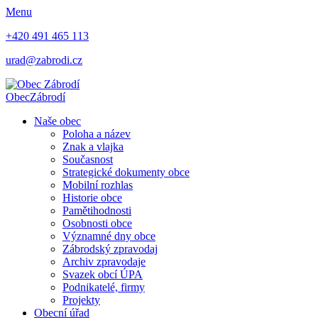
Menu
+420 491 465 113
urad@zabrodi.cz
Obec
Zábrodí
Naše obec
Poloha a název
Znak a vlajka
Současnost
Strategické dokumenty obce
Mobilní rozhlas
Historie obce
Pamětihodnosti
Osobnosti obce
Významné dny obce
Zábrodský zpravodaj
Archiv zpravodaje
Svazek obcí ÚPA
Podnikatelé, firmy
Projekty
Obecní úřad