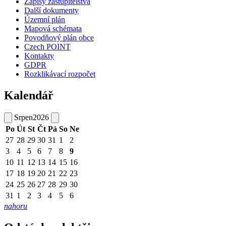
Zápisy zastupitelstva
Další dokumenty
Územní plán
Mapová schémata
Povodňový plán obce
Czech POINT
Kontakty
GDPR
Rozklikávací rozpočet
Kalendář
Srpen
2026
Po
Út
St
Čt
Pá
So
Ne
27
28
29
30
31
1
2
3
4
5
6
7
8
9
10
11
12
13
14
15
16
17
18
19
20
21
22
23
24
25
26
27
28
29
30
31
1
2
3
4
5
6
nahoru