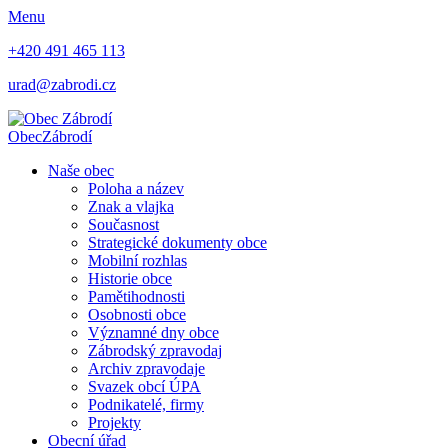
Menu
+420 491 465 113
urad@zabrodi.cz
Obec
Zábrodí
Naše obec
Poloha a název
Znak a vlajka
Současnost
Strategické dokumenty obce
Mobilní rozhlas
Historie obce
Pamětihodnosti
Osobnosti obce
Významné dny obce
Zábrodský zpravodaj
Archiv zpravodaje
Svazek obcí ÚPA
Podnikatelé, firmy
Projekty
Obecní úřad