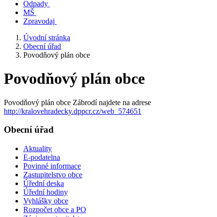
Odpady
MŠ
Zpravodaj
Úvodní stránka
Obecní úřad
Povodňový plán obce
Povodňový plán obce
Povodňový plán obce Zábrodí najdete na adrese
http://kralovehradecky.dppcr.cz/web_574651
Obecní úřad
Aktuality
E-podatelna
Povinné informace
Zastupitelstvo obce
Úřední deska
Úřední hodiny
Vyhlášky obce
Rozpočet obce a PO