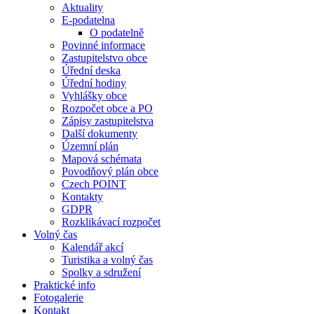
Aktuality
E-podatelna
O podatelně
Povinné informace
Zastupitelstvo obce
Úřední deska
Úřední hodiny
Vyhlášky obce
Rozpočet obce a PO
Zápisy zastupitelstva
Další dokumenty
Územní plán
Mapová schémata
Povodňový plán obce
Czech POINT
Kontakty
GDPR
Rozklikávací rozpočet
Volný čas
Kalendář akcí
Turistika a volný čas
Spolky a sdružení
Praktické info
Fotogalerie
Kontakt