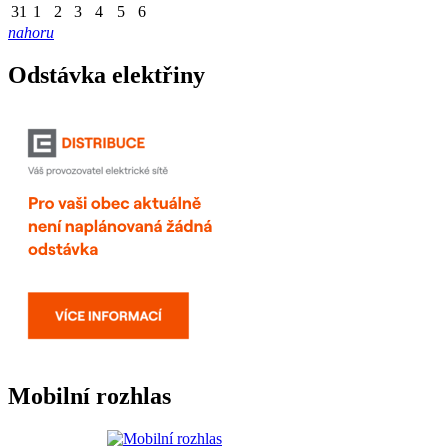
31
1
2
3
4
5
6
nahoru
Odstávka elektřiny
Mobilní rozhlas