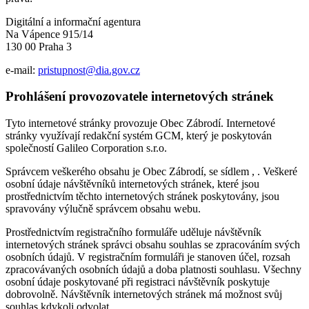
Digitální a informační agentura
Na Vápence 915/14
130 00 Praha 3
e-mail:
pristupnost@dia.gov.cz
Prohlášení provozovatele internetových stránek
Tyto internetové stránky provozuje Obec Zábrodí. Internetové
stránky využívají redakční systém GCM, který je poskytován
společností Galileo Corporation s.r.o.
Správcem veškerého obsahu je Obec Zábrodí, se sídlem , . Veškeré
osobní údaje návštěvníků internetových stránek, které jsou
prostřednictvím těchto internetových stránek poskytovány, jsou
spravovány výlučně správcem obsahu webu.
Prostřednictvím registračního formuláře uděluje návštěvník
internetových stránek správci obsahu souhlas se zpracováním svých
osobních údajů. V registračním formuláři je stanoven účel, rozsah
zpracovávaných osobních údajů a doba platnosti souhlasu. Všechny
osobní údaje poskytované při registraci návštěvník poskytuje
dobrovolně. Návštěvník internetových stránek má možnost svůj
souhlas kdykoli odvolat.