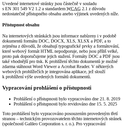
Uvedené internetové stránky jsou částečně v souladu
s EN 301 549 V2 1.2 a standardem
WCAG
2.1 z důvodu
nedostatečně přístupného obsahu anebo výjimek uvedených níže.
Přístupnost obsahu
Na internetových stránkách jsou informace nabízeny i v podobě
dokumentů formátu DOC, DOCX, XLS, XLSX a PDF, a to
zejména z důvodů, že obsahují typografické prvky a formátování,
které webový formát HTML nepodporuje, nebo jsou příliš velké,
proto pak doporučujeme jejich stažení. Formáty DOC a PDF jsou
také vhodnější pro tisk. K prohlížení těchto dokumentů je možné
zdarma stáhnout Word Viewer a Acrobat Reader. V některých
webových prohlížečích je integrována aplikace, jež slouží
k prohlížení výše uvedených formátů dokumentů.
Vypracování prohlášení o přístupnosti
Prohlášení o přístupnosti bylo vypracováno dne 21. 8. 2019
Prohlášení o přístupnosti bylo revidováno dne 15. 5. 2025
Toto prohlášení bylo vypracováno posouzením provedeným třetí
stranou – technickým provozovatelem těchto internetových stránek
(společností Galileo Corporation s. r. o.). Pro vypracování