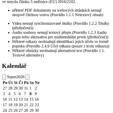
ve smyslu článku 5 směrnice (EU) 2016/2102.
některé PDF dokumenty na webových stránkách nemají
strojově čitelnou vrstvu (Pravidlo 1.1.1 Netextový obsah)
Videa nemají synchronizované titulky (Pravidlo 1.2.2 Titulky
(předtočené))
Audio soubory nemají textový přepis (Pravidlo 1.2.3 Audio
popis nebo alternativa pro multimediální prvek (předtočené))
Některé odkazy neobsahují identifikaci jejich účelu ve formě
popisku (Pravidlo 2.4.9 Účel odkazu (pouze z textu odkazu))
Některé obrázky neobsahují alternativní text (Pravidlo 1.1.
Textové alternativy)
Kalendář
Srpen
2026
Po
Út
St
Čt
Pá
So
Ne
27
28
29
30
31
1
2
3
4
5
6
7
8
9
10
11
12
13
14
15
16
17
18
19
20
21
22
23
24
25
26
27
28
29
30