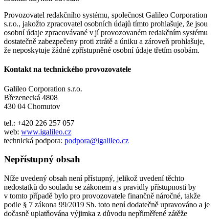
Provozovatel redakčního systému, společnost Galileo Corporation
s.r.o., jakožto zpracovatel osobních údajů tímto prohlašuje, že jsou
osobní údaje zpracovávané v jí provozovaném redakčním systému
dostatečně zabezpečeny proti ztrátě a úniku a zároveň prohlašuje,
že neposkytuje žádné zpřístupněné osobní údaje třetím osobám.
Kontakt na technického provozovatele
Galileo Corporation s.r.o.
Březenecká 4808
430 04 Chomutov
tel.: +420 226 257 057
web:
www.igalileo.cz
technická podpora:
podpora@igalileo.cz
Nepřístupný obsah
Níže uvedený obsah není přístupný, jelikož uvedení těchto
nedostatků do souladu se zákonem a s pravidly přístupnosti by
v tomto případě bylo pro provozovatele finančně náročné, takže
podle § 7 zákona 99/2019 Sb. toto není dodatečně upravováno a je
dočasně uplatňována výjimka z důvodu nepřiměřené zátěže