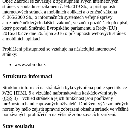
Obec Zábrodí se zavazuje k zpřístupnění svých internetových
stránek v souladu se zákonem č. 99/2019 Sb., o přístupnosti
internetových stránek a mobilních aplikací a o změně zákona
č. 365/2000 Sb., o informačních systémech veřejné správy
a o změně některých dalších zákonů, ve znění pozdějších předpisů,
který provádí Směrnici Evropského parlamentu a Rady (EU)
2016/2102 ze dne 26. října 2016 o přístupnosti webových stránek
a mobilních aplikací.
Prohlášení přístupnosti se vztahuje na následující internetové
stránky:
www.zabrodi.cz
Struktura informací
Struktura informací na stránkách byla vytvořena podle specifikace
W3C
HTML
5 a vizuálně naformátována kaskádovými styly
(
CSS
3) – vzhled stránek a jejich funkčnost jsou podřízeny
možnostem handicapovaných uživatelů. Dodržení výše zmíněných
norem by mělo zajistit správné zobrazení obsahu stránek ve většině
používaných prohlížečů a na většině zobrazovacích zařízení.
Stav souladu