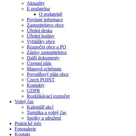
Aktuality
E-podatelna
O podatelně
Povinné informace
Zastupitelstvo obce
Úřední deska
Úřední hodiny
Vyhlášky obce
Rozpočet obce a PO
Zápisy zastupitelstva
Další dokumenty
Územní plán
Mapová schémata
Povodňový plán obce
Czech POINT
Kontakty
GDPR
Rozklikávací rozpočet
Volný čas
Kalendář akcí
Turistika a volný čas
Spolky a sdružení
Praktické info
Fotogalerie
Kontakt