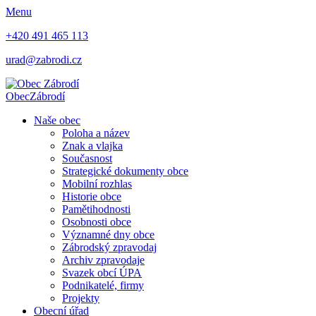
Menu
+420 491 465 113
urad@zabrodi.cz
Obec
Zábrodí
Naše obec
Poloha a název
Znak a vlajka
Současnost
Strategické dokumenty obce
Mobilní rozhlas
Historie obce
Pamětihodnosti
Osobnosti obce
Významné dny obce
Zábrodský zpravodaj
Archiv zpravodaje
Svazek obcí ÚPA
Podnikatelé, firmy
Projekty
Obecní úřad