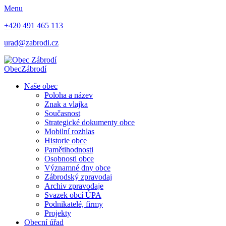
Menu
+420 491 465 113
urad@zabrodi.cz
Obec
Zábrodí
Naše obec
Poloha a název
Znak a vlajka
Současnost
Strategické dokumenty obce
Mobilní rozhlas
Historie obce
Pamětihodnosti
Osobnosti obce
Významné dny obce
Zábrodský zpravodaj
Archiv zpravodaje
Svazek obcí ÚPA
Podnikatelé, firmy
Projekty
Obecní úřad