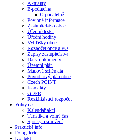
Aktuality
E-podatelna
O podatelně
Povinné informace
Zastupitelstvo obce
Úřední deska
Úřední hodiny
Vyhlášky obce
Rozpočet obce a PO
Zápisy zastupitelstva
Další dokumenty
Územní plán
Mapová schémata
Povodňový plán obce
Czech POINT
Kontakty
GDPR
Rozklikávací rozpočet
Volný čas
Kalendář akcí
Turistika a volný čas
Spolky a sdružení
Praktické info
Fotogalerie
Kontakt