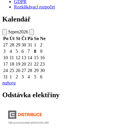
GDPR
Rozklikávací rozpočet
Kalendář
Srpen
2026
Po
Út
St
Čt
Pá
So
Ne
27
28
29
30
31
1
2
3
4
5
6
7
8
9
10
11
12
13
14
15
16
17
18
19
20
21
22
23
24
25
26
27
28
29
30
31
1
2
3
4
5
6
nahoru
Odstávka elektřiny