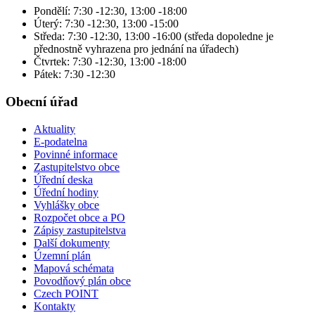
Pondělí: 7:30 -12:30, 13:00 -18:00
Úterý: 7:30 -12:30, 13:00 -15:00
Středa: 7:30 -12:30, 13:00 -16:00 (středa dopoledne je
přednostně vyhrazena pro jednání na úřadech)
Čtvrtek: 7:30 -12:30, 13:00 -18:00
Pátek: 7:30 -12:30
Obecní úřad
Aktuality
E-podatelna
Povinné informace
Zastupitelstvo obce
Úřední deska
Úřední hodiny
Vyhlášky obce
Rozpočet obce a PO
Zápisy zastupitelstva
Další dokumenty
Územní plán
Mapová schémata
Povodňový plán obce
Czech POINT
Kontakty