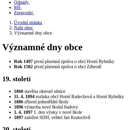
Odpady
MŠ
Zpravodaj
Úvodní stránka
Naše obec
Významné dny obce
Významné dny obce
Rok 1497
první písemná zpráva o obci Horní Rybníky
Rok 1582
první písemná zpráva o obci Zábrodí
19. století
1860
stavěna okresní silnice
11. 4. 1894
rozluka obcí Horní Radechová a Horní Rybníky
1886
zřízení jednotřídní školy
1896
výstavba nové školní budovy
1. 4. 1897
1. den výuky v nové škole
1897
založen SDH, velitel Jan Kratochvíl
20. století