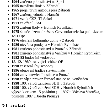
1964
zrušeno pohostinství na Špici
1965
uzavřena škola v Zábrodí
1965
přejel první autobus přes Zábrodí
1967
zrušena jednota u Hanušů
1971
vznik ČSŽ, TJ Sokol
1973
založení SSM
1975
zrušení školy v Horních Rybníkách
1975
sloučení zem. družstev Červenokostelecka pod názvem
JZD Úpa
1976
otevření kulturního domu v Zábrodí
1980
otevřena prodejna v Horních Rybníkách
1981
zrušeno pohostinství u Prouzů v Zábrodí
1981
zrušeno pohostinství u Vaníčků v Horních Rybníkách
1982-85
budování vodovodu
18. 12. 1989
ustavující schůze OF
1990
zasazení lípy svobody
1996
obnovení tradice stavění máje
1996
znovuotevření hostince u Prouzů
1998
zahájen provoz čerpací stanice na Končinách
1998
100. výročí založení SDH v Zábrodí
1999
100. výročí založení SDH v Horních Rybníkách -
výjezd k celkem 15 požárům (1. 1897 u Václava Vitouška,
poslední 1987 u Josefa Prouzy)
21. století