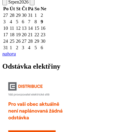
Srpen
2026
Po
Út
St
Čt
Pá
So
Ne
27
28
29
30
31
1
2
3
4
5
6
7
8
9
10
11
12
13
14
15
16
17
18
19
20
21
22
23
24
25
26
27
28
29
30
31
1
2
3
4
5
6
nahoru
Odstávka elektřiny