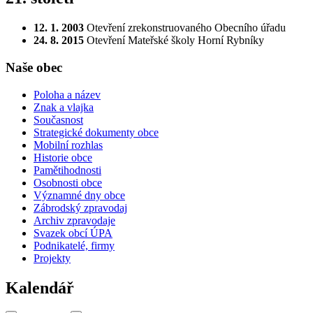
12. 1. 2003
Otevření zrekonstruovaného Obecního úřadu
24. 8. 2015
Otevření Mateřské školy Horní Rybníky
Naše obec
Poloha a název
Znak a vlajka
Současnost
Strategické dokumenty obce
Mobilní rozhlas
Historie obce
Pamětihodnosti
Osobnosti obce
Významné dny obce
Zábrodský zpravodaj
Archiv zpravodaje
Svazek obcí ÚPA
Podnikatelé, firmy
Projekty
Kalendář