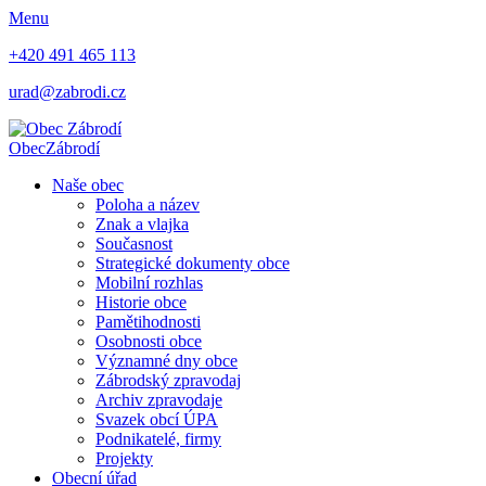
Menu
+420 491 465 113
urad@zabrodi.cz
Obec
Zábrodí
Naše obec
Poloha a název
Znak a vlajka
Současnost
Strategické dokumenty obce
Mobilní rozhlas
Historie obce
Pamětihodnosti
Osobnosti obce
Významné dny obce
Zábrodský zpravodaj
Archiv zpravodaje
Svazek obcí ÚPA
Podnikatelé, firmy
Projekty
Obecní úřad