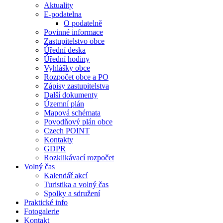
Aktuality
E-podatelna
O podatelně
Povinné informace
Zastupitelstvo obce
Úřední deska
Úřední hodiny
Vyhlášky obce
Rozpočet obce a PO
Zápisy zastupitelstva
Další dokumenty
Územní plán
Mapová schémata
Povodňový plán obce
Czech POINT
Kontakty
GDPR
Rozklikávací rozpočet
Volný čas
Kalendář akcí
Turistika a volný čas
Spolky a sdružení
Praktické info
Fotogalerie
Kontakt