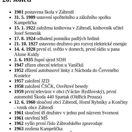
1901
postavena škola v Zábrodí
31. 5. 1909
ustavení spořitelního a záložního spolku
Kampelička
15. 1. 1922
založena knihovna v Zábrodí, knihovník učitel
Josef Semerák
17. 8. 1924
odhalení pomníku padlých hrdinů
21. 10. 1927
ustaveno družstvo pro rozvoj elektrické energie
14. 4. 1928
první el. světlo v domech, první rádio u pana
Aloise Kuldy
2. 6. 1935
župní sjezd SDH
1947
zřízen obecní telefon u Vaníčků
1952
zřízení autobusové linky z Náchoda do Červeného
Kostelce
1957
založení JZD
1958
založení ČSČK, Osvětové besedy
1959
první televizor v obci (Václav Bydžovský), první
automobil Škoda 440 Spartak (Oldřich Prouza)
12. 6. 1960
sloučení obcí Zábrodí, Horní Rybníky a Končiny
- vznik obce Zábrodí
1961
sloučení tří družstev v jedno pod názvem Svornost
1961
otevření MŠ
1962
vyšlo první číslo Zábrodského zpravodaje
1963
zrušena Kampelička