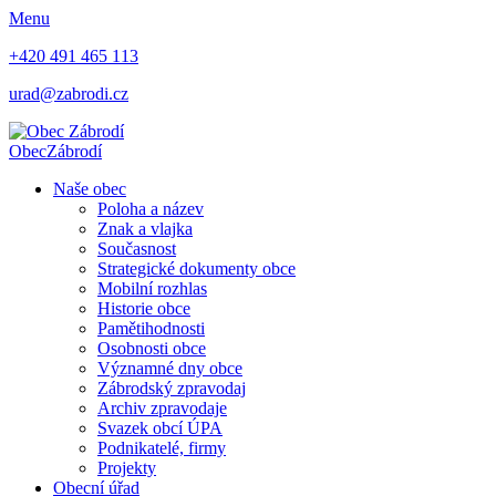
Menu
+420 491 465 113
urad@zabrodi.cz
Obec
Zábrodí
Naše obec
Poloha a název
Znak a vlajka
Současnost
Strategické dokumenty obce
Mobilní rozhlas
Historie obce
Pamětihodnosti
Osobnosti obce
Významné dny obce
Zábrodský zpravodaj
Archiv zpravodaje
Svazek obcí ÚPA
Podnikatelé, firmy
Projekty
Obecní úřad