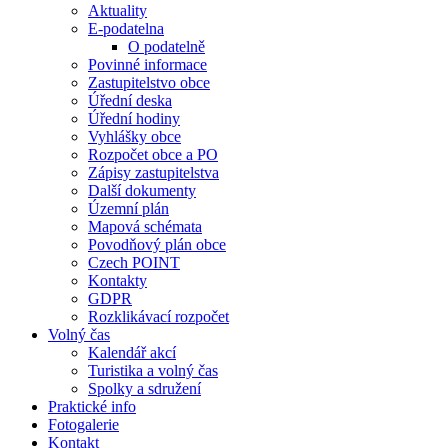
Aktuality
E-podatelna
O podatelně
Povinné informace
Zastupitelstvo obce
Úřední deska
Úřední hodiny
Vyhlášky obce
Rozpočet obce a PO
Zápisy zastupitelstva
Další dokumenty
Územní plán
Mapová schémata
Povodňový plán obce
Czech POINT
Kontakty
GDPR
Rozklikávací rozpočet
Volný čas
Kalendář akcí
Turistika a volný čas
Spolky a sdružení
Praktické info
Fotogalerie
Kontakt