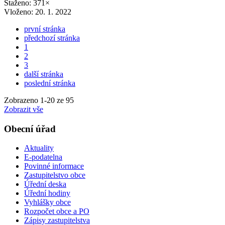
Staženo: 371×
Vloženo:
20. 1. 2022
první stránka
předchozí stránka
1
2
3
další stránka
poslední stránka
Zobrazeno
1
-
20
ze 95
Zobrazit vše
Obecní úřad
Aktuality
E-podatelna
Povinné informace
Zastupitelstvo obce
Úřední deska
Úřední hodiny
Vyhlášky obce
Rozpočet obce a PO
Zápisy zastupitelstva