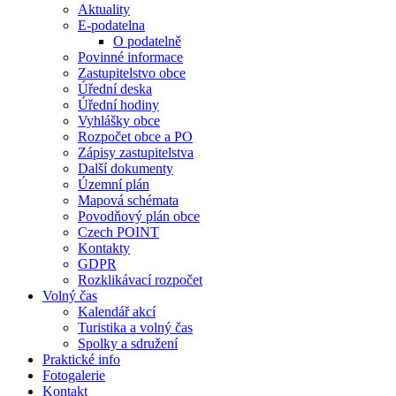
Aktuality
E-podatelna
O podatelně
Povinné informace
Zastupitelstvo obce
Úřední deska
Úřední hodiny
Vyhlášky obce
Rozpočet obce a PO
Zápisy zastupitelstva
Další dokumenty
Územní plán
Mapová schémata
Povodňový plán obce
Czech POINT
Kontakty
GDPR
Rozklikávací rozpočet
Volný čas
Kalendář akcí
Turistika a volný čas
Spolky a sdružení
Praktické info
Fotogalerie
Kontakt