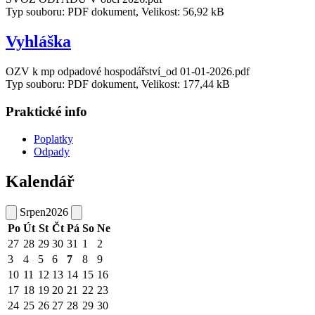
Typ souboru: PDF dokument, Velikost: 56,92 kB
Vyhláška
OZV k mp odpadové hospodářství_od 01-01-2026.pdf
Typ souboru: PDF dokument, Velikost: 177,44 kB
Praktické info
Poplatky
Odpady
Kalendář
Srpen
2026
Po
Út
St
Čt
Pá
So
Ne
27
28
29
30
31
1
2
3
4
5
6
7
8
9
10
11
12
13
14
15
16
17
18
19
20
21
22
23
24
25
26
27
28
29
30