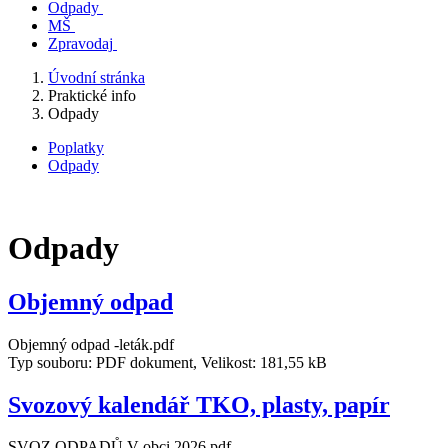
Odpady
MŠ
Zpravodaj
Úvodní stránka
Praktické info
Odpady
Poplatky
Odpady
Odpady
Objemný odpad
Objemný odpad -leták.pdf
Typ souboru: PDF dokument, Velikost: 181,55 kB
Svozový kalendář TKO, plasty, papír
SVOZ ODPADŮ V obci 2026.pdf