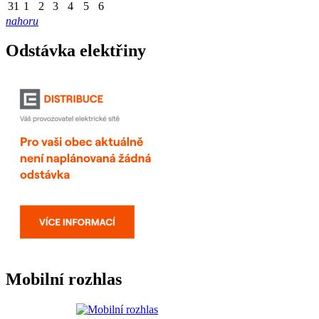
31
1
2
3
4
5
6
nahoru
Odstávka elektřiny
Mobilní rozhlas