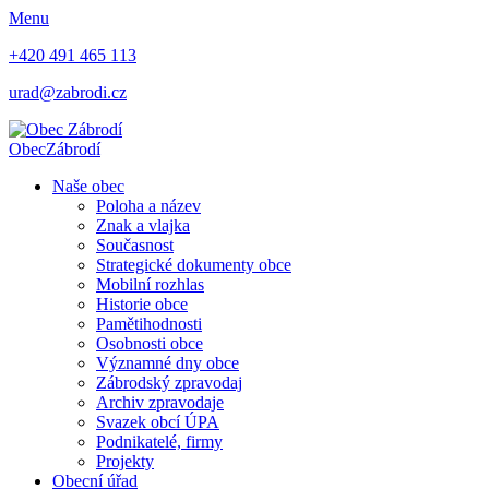
Menu
+420 491 465 113
urad@zabrodi.cz
Obec
Zábrodí
Naše obec
Poloha a název
Znak a vlajka
Současnost
Strategické dokumenty obce
Mobilní rozhlas
Historie obce
Pamětihodnosti
Osobnosti obce
Významné dny obce
Zábrodský zpravodaj
Archiv zpravodaje
Svazek obcí ÚPA
Podnikatelé, firmy
Projekty
Obecní úřad