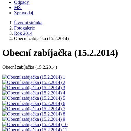
Odpady
MŠ
Zpravodaj
Úvodní stránka
Fotogalerie
Rok 2014
Obecní zabíjačka (15.2.2014)
Obecní zabíjačka (15.2.2014)
Obecní zabíjačka (15.2.2014)