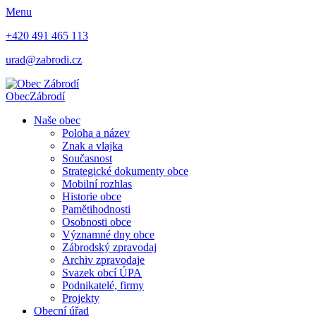
Menu
+420 491 465 113
urad@zabrodi.cz
Obec
Zábrodí
Naše obec
Poloha a název
Znak a vlajka
Současnost
Strategické dokumenty obce
Mobilní rozhlas
Historie obce
Pamětihodnosti
Osobnosti obce
Významné dny obce
Zábrodský zpravodaj
Archiv zpravodaje
Svazek obcí ÚPA
Podnikatelé, firmy
Projekty
Obecní úřad