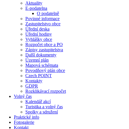
Aktuality
E-podatelna
O podatelně
Povinné informace
Zastupitelstvo obce
Úřední deska
Úřední hodiny
Vyhlášky obce
Rozpočet obce a PO
Zápisy zastupitelstva
Další dokumenty
Územní plán
Mapová schémata
Povodňový plán obce
Czech POINT
Kontakty
GDPR
Rozklikávací rozpočet
Volný čas
Kalendář akcí
Turistika a volný čas
Spolky a sdružení
Praktické info
Fotogalerie
Kontakt