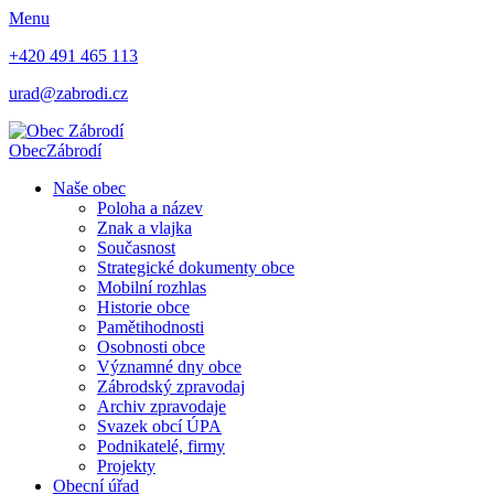
Menu
+420 491 465 113
urad@zabrodi.cz
Obec
Zábrodí
Naše obec
Poloha a název
Znak a vlajka
Současnost
Strategické dokumenty obce
Mobilní rozhlas
Historie obce
Pamětihodnosti
Osobnosti obce
Významné dny obce
Zábrodský zpravodaj
Archiv zpravodaje
Svazek obcí ÚPA
Podnikatelé, firmy
Projekty
Obecní úřad