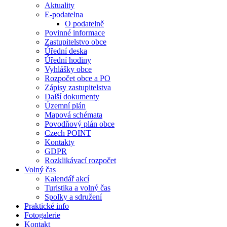
Aktuality
E-podatelna
O podatelně
Povinné informace
Zastupitelstvo obce
Úřední deska
Úřední hodiny
Vyhlášky obce
Rozpočet obce a PO
Zápisy zastupitelstva
Další dokumenty
Územní plán
Mapová schémata
Povodňový plán obce
Czech POINT
Kontakty
GDPR
Rozklikávací rozpočet
Volný čas
Kalendář akcí
Turistika a volný čas
Spolky a sdružení
Praktické info
Fotogalerie
Kontakt