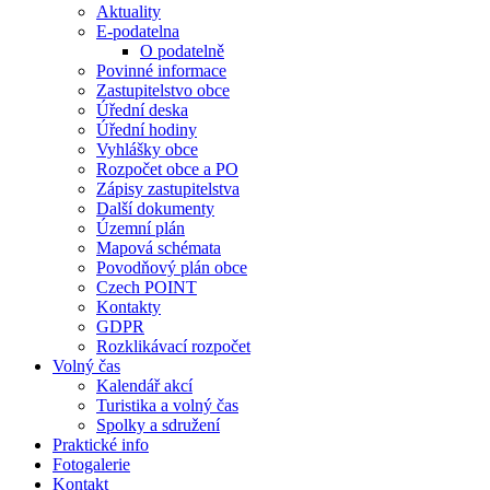
Aktuality
E-podatelna
O podatelně
Povinné informace
Zastupitelstvo obce
Úřední deska
Úřední hodiny
Vyhlášky obce
Rozpočet obce a PO
Zápisy zastupitelstva
Další dokumenty
Územní plán
Mapová schémata
Povodňový plán obce
Czech POINT
Kontakty
GDPR
Rozklikávací rozpočet
Volný čas
Kalendář akcí
Turistika a volný čas
Spolky a sdružení
Praktické info
Fotogalerie
Kontakt