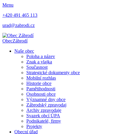
Menu
+420 491 465 113
urad@zabrodi.cz
Obec
Zábrodí
Naše obec
Poloha a název
Znak a vlajka
Současnost
Strategické dokumenty obce
Mobilní rozhlas
Historie obce
Pamětihodnosti
Osobnosti obce
Významné dny obce
Zábrodský zpravodaj
Archiv zpravodaje
Svazek obcí ÚPA
Podnikatelé, firmy
Projekty
Obecní úřad