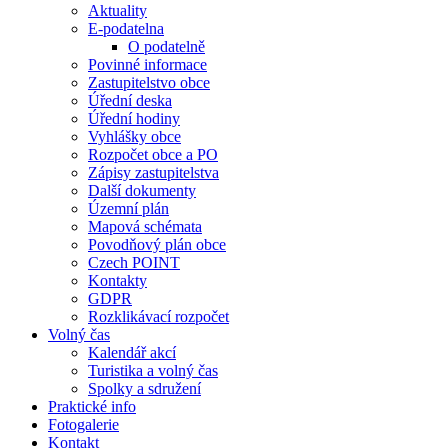
Aktuality
E-podatelna
O podatelně
Povinné informace
Zastupitelstvo obce
Úřední deska
Úřední hodiny
Vyhlášky obce
Rozpočet obce a PO
Zápisy zastupitelstva
Další dokumenty
Územní plán
Mapová schémata
Povodňový plán obce
Czech POINT
Kontakty
GDPR
Rozklikávací rozpočet
Volný čas
Kalendář akcí
Turistika a volný čas
Spolky a sdružení
Praktické info
Fotogalerie
Kontakt