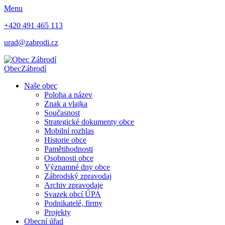
Menu
+420 491 465 113
urad@zabrodi.cz
Obec
Zábrodí
Naše obec
Poloha a název
Znak a vlajka
Současnost
Strategické dokumenty obce
Mobilní rozhlas
Historie obce
Pamětihodnosti
Osobnosti obce
Významné dny obce
Zábrodský zpravodaj
Archiv zpravodaje
Svazek obcí ÚPA
Podnikatelé, firmy
Projekty
Obecní úřad