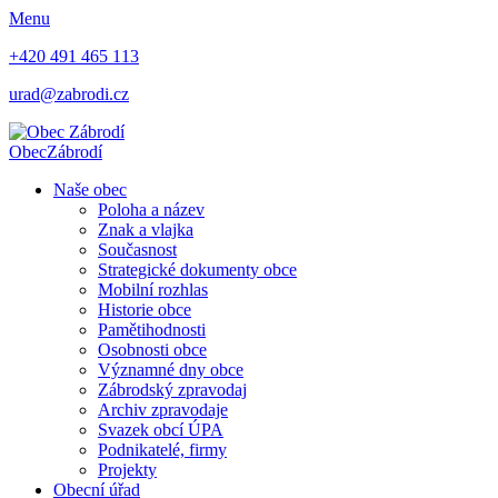
Menu
+420 491 465 113
urad@zabrodi.cz
Obec
Zábrodí
Naše obec
Poloha a název
Znak a vlajka
Současnost
Strategické dokumenty obce
Mobilní rozhlas
Historie obce
Pamětihodnosti
Osobnosti obce
Významné dny obce
Zábrodský zpravodaj
Archiv zpravodaje
Svazek obcí ÚPA
Podnikatelé, firmy
Projekty
Obecní úřad