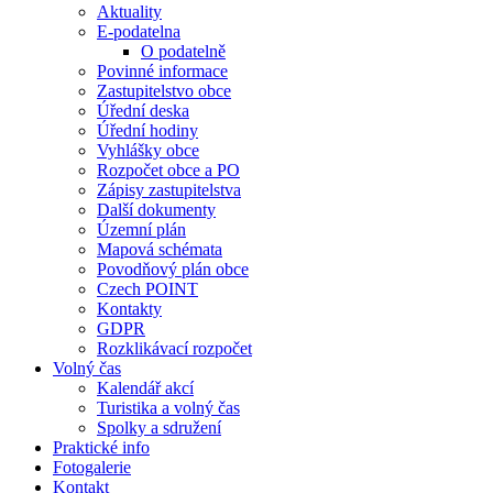
Aktuality
E-podatelna
O podatelně
Povinné informace
Zastupitelstvo obce
Úřední deska
Úřední hodiny
Vyhlášky obce
Rozpočet obce a PO
Zápisy zastupitelstva
Další dokumenty
Územní plán
Mapová schémata
Povodňový plán obce
Czech POINT
Kontakty
GDPR
Rozklikávací rozpočet
Volný čas
Kalendář akcí
Turistika a volný čas
Spolky a sdružení
Praktické info
Fotogalerie
Kontakt