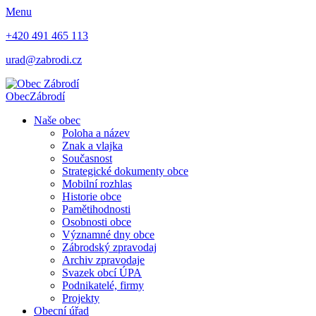
Menu
+420 491 465 113
urad@zabrodi.cz
Obec
Zábrodí
Naše obec
Poloha a název
Znak a vlajka
Současnost
Strategické dokumenty obce
Mobilní rozhlas
Historie obce
Pamětihodnosti
Osobnosti obce
Významné dny obce
Zábrodský zpravodaj
Archiv zpravodaje
Svazek obcí ÚPA
Podnikatelé, firmy
Projekty
Obecní úřad