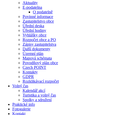
Aktuality
E-podatelna
O podatelně
Povinné informace
Zastupitelstvo obce
Úřední deska
Úřední hodiny
Vyhlášky obce
Rozpočet obce a PO
Zápisy zastupitelstva
Další dokumenty
Územní plán
Mapová schémata
Povodňový plán obce
Czech POINT
Kontakty
GDPR
Rozklikávací rozpočet
Volný čas
Kalendář akcí
Turistika a volný čas
Spolky a sdružení
Praktické info
Fotogalerie
Kontakt