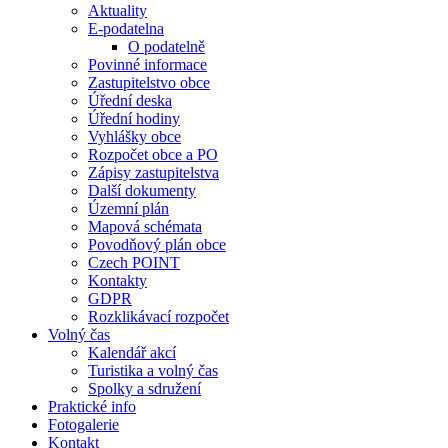
Aktuality
E-podatelna
O podatelně
Povinné informace
Zastupitelstvo obce
Úřední deska
Úřední hodiny
Vyhlášky obce
Rozpočet obce a PO
Zápisy zastupitelstva
Další dokumenty
Územní plán
Mapová schémata
Povodňový plán obce
Czech POINT
Kontakty
GDPR
Rozklikávací rozpočet
Volný čas
Kalendář akcí
Turistika a volný čas
Spolky a sdružení
Praktické info
Fotogalerie
Kontakt