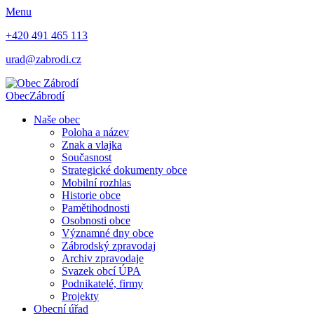
Menu
+420 491 465 113
urad@zabrodi.cz
Obec
Zábrodí
Naše obec
Poloha a název
Znak a vlajka
Současnost
Strategické dokumenty obce
Mobilní rozhlas
Historie obce
Pamětihodnosti
Osobnosti obce
Významné dny obce
Zábrodský zpravodaj
Archiv zpravodaje
Svazek obcí ÚPA
Podnikatelé, firmy
Projekty
Obecní úřad