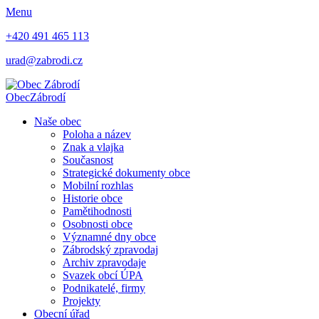
Menu
+420 491 465 113
urad@zabrodi.cz
Obec
Zábrodí
Naše obec
Poloha a název
Znak a vlajka
Současnost
Strategické dokumenty obce
Mobilní rozhlas
Historie obce
Pamětihodnosti
Osobnosti obce
Významné dny obce
Zábrodský zpravodaj
Archiv zpravodaje
Svazek obcí ÚPA
Podnikatelé, firmy
Projekty
Obecní úřad