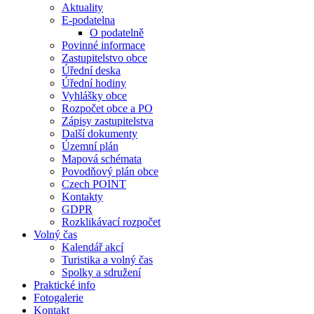
Aktuality
E-podatelna
O podatelně
Povinné informace
Zastupitelstvo obce
Úřední deska
Úřední hodiny
Vyhlášky obce
Rozpočet obce a PO
Zápisy zastupitelstva
Další dokumenty
Územní plán
Mapová schémata
Povodňový plán obce
Czech POINT
Kontakty
GDPR
Rozklikávací rozpočet
Volný čas
Kalendář akcí
Turistika a volný čas
Spolky a sdružení
Praktické info
Fotogalerie
Kontakt